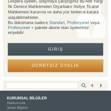
Lexpera üyeleri, ulaşmaya çalıştığınız bu Adli Yargı
İlk Derece Mahkemeleri Diyarbakır Asliye Ticaret
Mahkemesi kararına ve daha yüz binlerce karara
ulaşabilmekteler.
Bu dokümana sadece
Standart
,
Profesyonel
veya
Profesyonel +
pakete abone olan üyelerimiz
erişebilir.
GIRIŞ
ÜCRETSİZ ÜYELİK
Bottom Search Toolbar Highlight Text
KURUMSAL BİLGİLER
Hakkımızda
Şirket Bilgileri