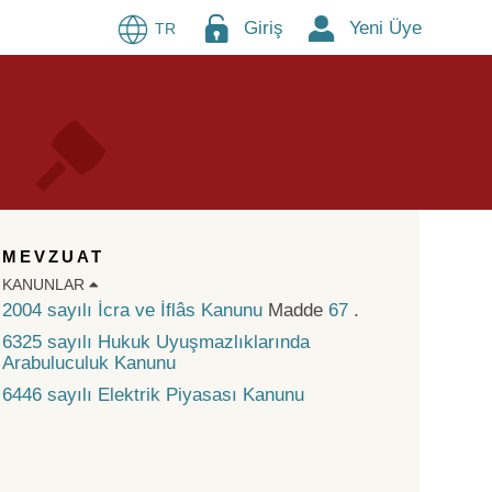
Giriş
Yeni Üye
TR
MEVZUAT
KANUNLAR
2004 sayılı İcra ve İflâs Kanunu
Madde
67
.
6325 sayılı Hukuk Uyuşmazlıklarında
Arabuluculuk Kanunu
6446 sayılı Elektrik Piyasası Kanunu