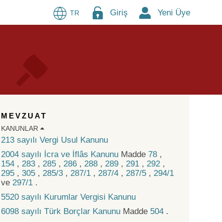
Giriş
Yeni Üye
TR
MEVZUAT
KANUNLAR
213 sayılı Vergi Usul Kanunu
2004 sayılı İcra ve İflâs Kanunu
Madde
78
,
154
,
283
,
285
,
286
,
288
,
289
,
291
,
292
,
295
,
305
,
285/3
,
287/1
,
287/4
,
287/5
,
294/1
ve
297/1
.
5520 sayılı Kurumlar Vergisi Kanunu
6098 sayılı Türk Borçlar Kanunu
Madde
504
.