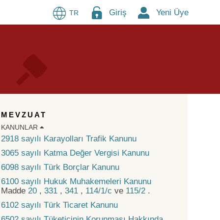
Giriş
Yeni Üye
TR
MEVZUAT
KANUNLAR
2918 sayılı Karayolları Trafik Kanunu
3065 sayılı Katma Değer Vergisi Kanunu
6098 sayılı Türk Borçlar Kanunu
6100 sayılı Hukuk Muhakemeleri Kanunu
Madde
20
,
331
,
341
,
114/1/c
ve
115/2
.
6102 sayılı Türk Ticaret Kanunu
6502 sayılı Tüketicinin Korunması Hakkında