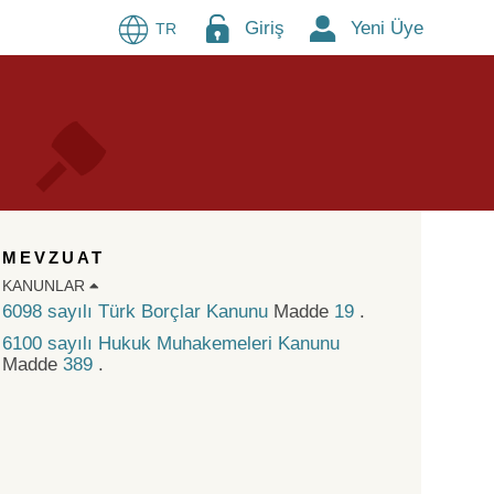
Giriş
Yeni Üye
TR
MEVZUAT
KANUNLAR
6098 sayılı Türk Borçlar Kanunu
Madde
19
.
6100 sayılı Hukuk Muhakemeleri Kanunu
Madde
389
.