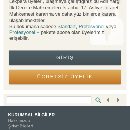
Lexpera üyeleri, ulaşmaya çalıştığınız bu Adli Yargı
İlk Derece Mahkemeleri İstanbul 17. Asliye Ticaret
Mahkemesi kararına ve daha yüz binlerce karara
ulaşabilmekteler.
Bu dokümana sadece
Standart
,
Profesyonel
veya
Profesyonel +
pakete abone olan üyelerimiz
erişebilir.
GIRIŞ
ÜCRETSİZ ÜYELİK
Bottom Search Toolbar Highlight Text
KURUMSAL BİLGİLER
Hakkımızda
Şirket Bilgileri