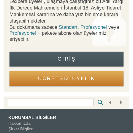
Lexpera üyeleri, ulaşmaya çalıştığınız bu Adli Yargı
İlk Derece Mahkemeleri İstanbul 18. Asliye Ticaret
Mahkemesi kararına ve daha yüz binlerce karara
ulaşabilmekteler.
Bu dokümana sadece
Standart
,
Profesyonel
veya
Profesyonel +
pakete abone olan üyelerimiz
erişebilir.
GIRIŞ
ÜCRETSİZ ÜYELİK
Bottom Search Toolbar Highlight Text
KURUMSAL BİLGİLER
Hakkımızda
Şirket Bilgileri