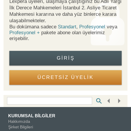
Lexpera üyeleri, ulaşmaya çalıştığınız bu Adli Yargı
İlk Derece Mahkemeleri İstanbul 2. Asliye Ticaret
Mahkemesi kararına ve daha yüz binlerce karara
ulaşabilmekteler.
Bu dokümana sadece
Standart
,
Profesyonel
veya
Profesyonel +
pakete abone olan üyelerimiz
erişebilir.
GIRIŞ
ÜCRETSİZ ÜYELİK
Bottom Search Toolbar Highlight Text
KURUMSAL BİLGİLER
Hakkımızda
Şirket Bilgileri