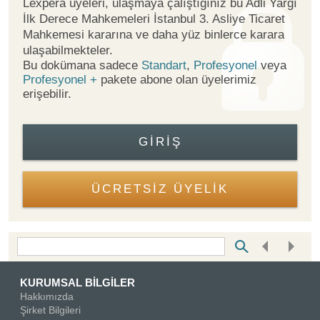
Lexpera üyeleri, ulaşmaya çalıştığınız bu Adli Yargı
İlk Derece Mahkemeleri İstanbul 3. Asliye Ticaret
Mahkemesi kararına ve daha yüz binlerce karara
ulaşabilmekteler.
Bu dokümana sadece
Standart
,
Profesyonel
veya
Profesyonel +
pakete abone olan üyelerimiz
erişebilir.
GIRIŞ
ÜCRETSİZ ÜYELİK
Bottom Search Toolbar Highlight Text
KURUMSAL BİLGİLER
Hakkımızda
Şirket Bilgileri