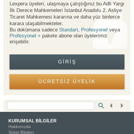
Lexpera üyeleri, ulaşmaya çalıştığınız bu Adli Yargı
İlk Derece Mahkemeleri İstanbul Anadolu 2. Asliye
Ticaret Mahkemesi kararına ve daha yüz binlerce
karara ulaşabilmekteler.
Bu dokümana sadece
Standart
,
Profesyonel
veya
Profesyonel +
pakete abone olan üyelerimiz
erişebilir.
GIRIŞ
ÜCRETSİZ ÜYELİK
Bottom Search Toolbar Highlight Text
KURUMSAL BİLGİLER
Hakkımızda
Şirket Bilgileri