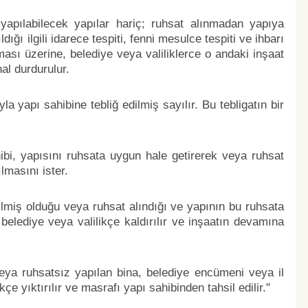
apılabilecek yapılar hariç; ruhsat alınmadan yapıya
ığı ilgili idarece tespiti, fenni mesulce tespiti ve ihbarı
ası üzerine, belediye veya valiliklerce o andaki inşaat
al durdurulur.
a yapı sahibine tebliğ edilmiş sayılır. Bu tebligatın bir
hibi, yapısını ruhsata uygun hale getirerek veya ruhsat
lmasını ister.
rilmiş olduğu veya ruhsat alındığı ve yapının bu ruhsata
elediye veya valilikçe kaldırılır ve inşaatın devamına
 veya ruhsatsız yapılan bina, belediye encümeni veya il
çe yıktırılır ve masrafı yapı sahibinden tahsil edilir."