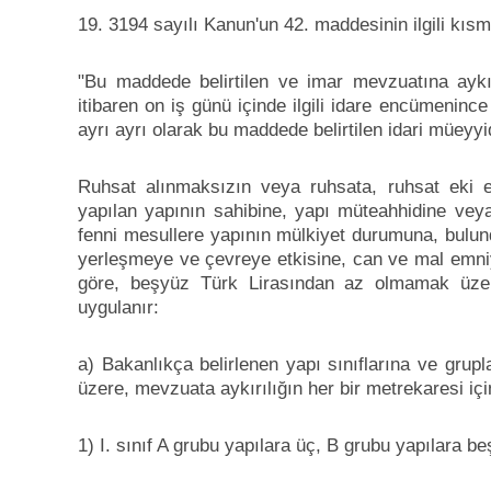
19. 3194 sayılı Kanun'un 42. maddesinin ilgili kısm
"Bu maddede belirtilen ve imar mevzuatına aykırılı
itibaren on iş günü içinde ilgili idare encümenince
ayrı ayrı olarak bu maddede belirtilen idari müeyyi
Ruhsat alınmaksızın veya ruhsata, ruhsat eki e
yapılan yapının sahibine, yapı müteahhidine veya a
fenni mesullere yapının mülkiyet durumuna, bulundu
yerleşmeye ve çevreye etkisine, can ve mal emniye
göre, beşyüz Türk Lirasından az olmamak üzere
uygulanır:
a) Bakanlıkça belirlenen yapı sınıflarına ve grup
üzere, mevzuata aykırılığın her bir metrekaresi içi
1) I. sınıf A grubu yapılara üç, B grubu yapılara be