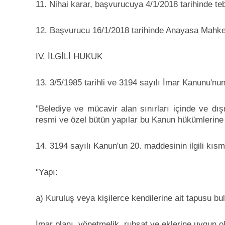
11. Nihai karar, başvurucuya 4/1/2018 tarihinde tebl
12. Başvurucu 16/1/2018 tarihinde Anayasa Mahke
IV. İLGİLİ HUKUK
13. 3/5/1985 tarihli ve 3194 sayılı İmar Kanunu'nu
"Belediye ve mücavir alan sınırları içinde ve dış
resmi ve özel bütün yapılar bu Kanun hükümlerine t
14. 3194 sayılı Kanun'un 20. maddesinin ilgili kısm
"Yapı:
a) Kuruluş veya kişilerce kendilerine ait tapusu bu
İmar planı, yönetmelik, ruhsat ve eklerine uygun ola