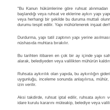
"Bu Kanun hükümlerine göre ruhsat alınmadan y
başlandığı veya ruhsat ve eklerine aykırı yapı yapıld
veya herhangi bir şekilde bu duruma muttali olunm
durumu tespit edilir. Yapı mühürlenerek inşaat derh
Durdurma, yapı tatil zaptının yapı yerine asılmasıyl
nüshasıda muhtara bırakılır.
Bu tarihten itibaren en çok bir ay içinde yapı sa
alarak, belediyeden veya valilikten mühürün kaldırı
Ruhsata aykırılık olan yapıda, bu aykırılığın gide
uygunluğu, inceleme sonunda anlaşılırsa, mühür, b
izin verilir.
Aksi takdirde, ruhsat iptal edilir, ruhsata aykırı
idare kurulu kararını müteakip, belediye veya valilik