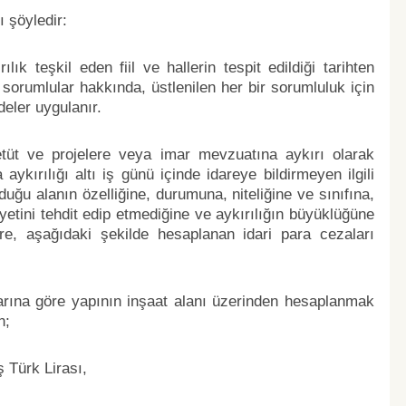
ı şöyledir:
k teşkil eden fiil ve hallerin tespit edildiği tarihten
 sorumlular hakkında, üstlenilen her bir sorumluluk için
deler uygulanır.
tüt ve projelere veya imar mevzuatına aykırı olarak
ykırılığı altı iş günü içinde idareye bildirmeyen ilgili
ğu alanın özelliğine, durumuna, niteliğine ve sınıfına,
tini tehdit edip etmediğine ve aykırılığın büyüklüğüne
, aşağıdaki şekilde hesaplanan idari para cezaları
larına göre yapının inşaat alanı üzerinden hesaplanmak
n;
ş Türk Lirası,