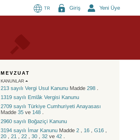
Giriş
Yeni Üye
TR
MEVZUAT
KANUNLAR
213 sayılı Vergi Usul Kanunu
Madde
298
.
1319 sayılı Emlâk Vergisi Kanunu
2709 sayılı Türkiye Cumhuriyeti Anayasası
Madde
35
ve
148
.
2960 sayılı Boğaziçi Kanunu
3194 sayılı İmar Kanunu
Madde
2
,
16
,
G16
,
20
,
21
,
22
,
30
,
32
ve
42
.