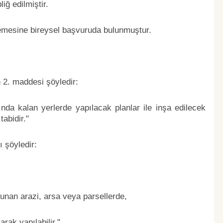
iğ edilmiştir.
mesine bireysel başvuruda bulunmuştur.
n 2. maddesi şöyledir:
ında kalan yerlerde yapılacak planlar ile inşa edilecek
abidir."
ı şöyledir:
lunan arazi, arsa veya parsellerde,
rak yapılabilir."