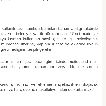
n kullanılması mümkün kısımları tamamlandığı takdirde
ını veren belediye, valilik bürolarından; 27 nci maddeye
a kısmen kullanılabilmesi için ise ilgili belediye ve
in müracaatı üzerine, yapının ruhsat ve eklerine uygun
örülmediğinin tespiti gerekir.
acaatlarını en geç otuz gün içinde neticelendirmek
 sonunda yapının tamamının veya biten kısmının
anuna, ruhsat ve eklerine riayetsizlikten doğacak
 resim ve harç ödeme mükellefiyetinden de kurtarmaz."