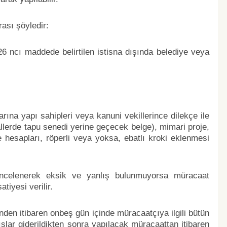
rası şöyledir:
6 ncı maddede belirtilen istisna dışında belediye veya
arına yapı sahipleri veya kanuni vekillerince dilekçe ile
allerde tapu senedi yerine geçecek belge), mimari proje,
ve hesapları, röperli veya yoksa, ebatlı kroki eklenmesi
i incelenerek eksik ve yanlış bulunmuyorsa müracaat
tiyesi verilir.
nden itibaren onbeş gün içinde müracaatçıya ilgili bütün
nlışlar giderildikten sonra yapılacak müracaattan itibaren