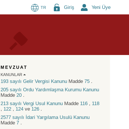
Giriş
Yeni Üye
TR
MEVZUAT
KANUNLAR
193 sayılı Gelir Vergisi Kanunu
Madde
75
.
205 sayılı Ordu Yardımlaşma Kurumu Kanunu
Madde
20
.
213 sayılı Vergi Usul Kanunu
Madde
116
,
118
,
122
,
124
ve
126
.
2577 sayılı İdari Yargılama Usulü Kanunu
Madde
7
.