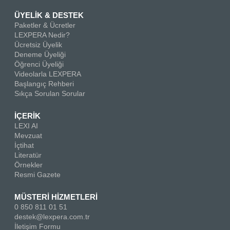
ÜYELİK & DESTEK
Paketler & Ücretler
LEXPERA Nedir?
Ücretsiz Üyelik
Deneme Üyeliği
Öğrenci Üyeliği
Videolarla LEXPERA
Başlangıç Rehberi
Sıkça Sorulan Sorular
İÇERİK
LEXI AI
Mevzuat
İçtihat
Literatür
Örnekler
Resmi Gazete
MÜSTERİ HİZMETLERİ
0 850 811 01 51
destek@lexpera.com.tr
İletişim Formu