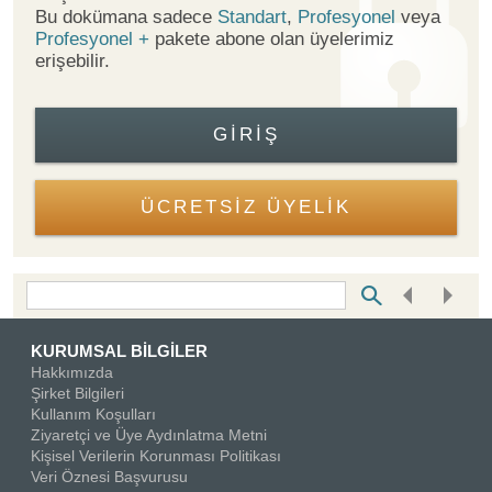
Bu dokümana sadece
Standart
,
Profesyonel
veya
Profesyonel +
pakete abone olan üyelerimiz
erişebilir.
GIRIŞ
ÜCRETSİZ ÜYELİK
Bottom Search Toolbar Highlight Text
KURUMSAL BİLGİLER
Hakkımızda
Şirket Bilgileri
Kullanım Koşulları
Ziyaretçi ve Üye Aydınlatma Metni
Kişisel Verilerin Korunması Politikası
Veri Öznesi Başvurusu