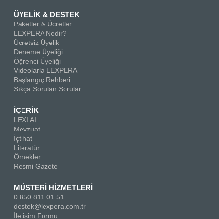
ÜYELİK & DESTEK
Paketler & Ücretler
LEXPERA Nedir?
Ücretsiz Üyelik
Deneme Üyeliği
Öğrenci Üyeliği
Videolarla LEXPERA
Başlangıç Rehberi
Sıkça Sorulan Sorular
İÇERİK
LEXI AI
Mevzuat
İçtihat
Literatür
Örnekler
Resmi Gazete
MÜSTERİ HİZMETLERİ
0 850 811 01 51
destek@lexpera.com.tr
İletişim Formu