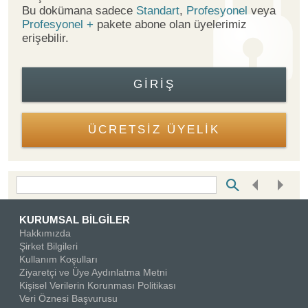
Bu dokümana sadece
Standart
,
Profesyonel
veya
Profesyonel +
pakete abone olan üyelerimiz
erişebilir.
GIRIŞ
ÜCRETSİZ ÜYELİK
Bottom Search Toolbar Highlight Text
KURUMSAL BİLGİLER
Hakkımızda
Şirket Bilgileri
Kullanım Koşulları
Ziyaretçi ve Üye Aydınlatma Metni
Kişisel Verilerin Korunması Politikası
Veri Öznesi Başvurusu