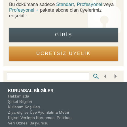
Bu dokümana sadece
Standart
,
Profesyonel
veya
Profesyonel +
pakete abone olan üyelerimiz
erişebilir.
GIRIŞ
ÜCRETSİZ ÜYELİK
Bottom Search Toolbar Highlight Text
KURUMSAL BİLGİLER
Hakkımızda
Şirket Bilgileri
Kullanım Koşulları
Ziyaretçi ve Üye Aydınlatma Metni
Kişisel Verilerin Korunması Politikası
Veri Öznesi Başvurusu