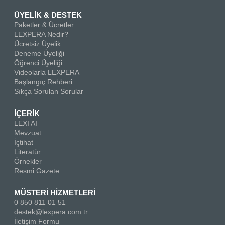
ÜYELİK & DESTEK
Paketler & Ücretler
LEXPERA Nedir?
Ücretsiz Üyelik
Deneme Üyeliği
Öğrenci Üyeliği
Videolarla LEXPERA
Başlangıç Rehberi
Sıkça Sorulan Sorular
İÇERİK
LEXI AI
Mevzuat
İçtihat
Literatür
Örnekler
Resmi Gazete
MÜSTERİ HİZMETLERİ
0 850 811 01 51
destek@lexpera.com.tr
İletişim Formu