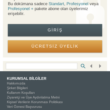
Bu dokümana sadece
Standart
,
Profesyonel
veya
Profesyonel +
pakete abone olan üyelerimiz
erişebilir.
GIRIŞ
ÜCRETSİZ ÜYELİK
Bottom Search Toolbar Highlight Text
KURUMSAL BİLGİLER
Hakkımızda
Şirket Bilgileri
Kullanım Koşulları
Ziyaretçi ve Üye Aydınlatma Metni
Kişisel Verilerin Korunması Politikası
Veri Öznesi Başvurusu