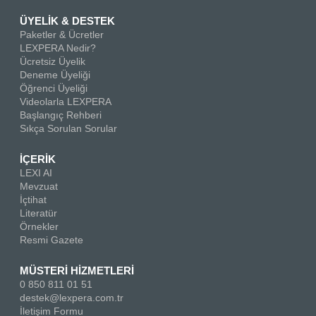
ÜYELİK & DESTEK
Paketler & Ücretler
LEXPERA Nedir?
Ücretsiz Üyelik
Deneme Üyeliği
Öğrenci Üyeliği
Videolarla LEXPERA
Başlangıç Rehberi
Sıkça Sorulan Sorular
İÇERİK
LEXI AI
Mevzuat
İçtihat
Literatür
Örnekler
Resmi Gazete
MÜSTERİ HİZMETLERİ
0 850 811 01 51
destek@lexpera.com.tr
İletişim Formu