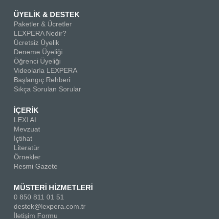
ÜYELİK & DESTEK
Paketler & Ücretler
LEXPERA Nedir?
Ücretsiz Üyelik
Deneme Üyeliği
Öğrenci Üyeliği
Videolarla LEXPERA
Başlangıç Rehberi
Sıkça Sorulan Sorular
İÇERİK
LEXI AI
Mevzuat
İçtihat
Literatür
Örnekler
Resmi Gazete
MÜSTERİ HİZMETLERİ
0 850 811 01 51
destek@lexpera.com.tr
İletişim Formu