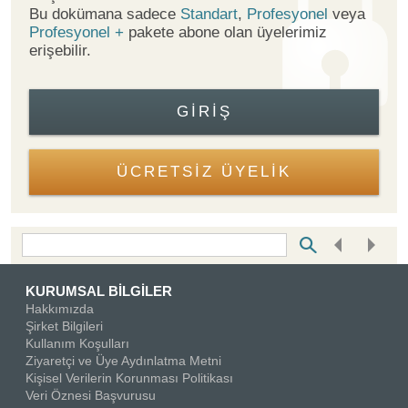
Bu dokümana sadece
Standart
,
Profesyonel
veya
Profesyonel +
pakete abone olan üyelerimiz
erişebilir.
GIRIŞ
ÜCRETSİZ ÜYELİK
Bottom Search Toolbar Highlight Text
KURUMSAL BİLGİLER
Hakkımızda
Şirket Bilgileri
Kullanım Koşulları
Ziyaretçi ve Üye Aydınlatma Metni
Kişisel Verilerin Korunması Politikası
Veri Öznesi Başvurusu