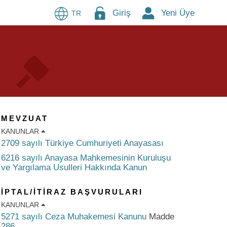
Giriş
Yeni Üye
TR
MEVZUAT
KANUNLAR
2709 sayılı Türkiye Cumhuriyeti Anayasası
6216 sayılı Anayasa Mahkemesinin Kuruluşu
ve Yargılama Usulleri Hakkında Kanun
İPTAL/İTIRAZ BAŞVURULARI
KANUNLAR
5271 sayılı Ceza Muhakemesi Kanunu
Madde
286
.