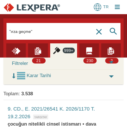
TR
Arama Kutusu
S
c
999+
Skip to Search Results
21
230
2
Filtreler
Karar Tarihi
Toplam:
3.538
9. CD., E. 2021/26541 K. 2026/1170 T.
19.2.2026
çocuğun nitelikli cinsel istismarı • dava