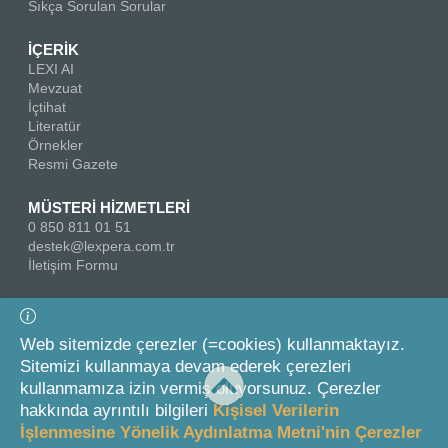
Sıkça Sorulan Sorular
İÇERİK
LEXI AI
Mevzuat
İçtihat
Literatür
Örnekler
Resmi Gazete
MÜSTERİ HİZMETLERİ
0 850 811 01 51
destek@lexpera.com.tr
İletişim Formu
Bizi Takip Edin
Web sitemizde çerezler (=cookies) kullanmaktayız.
Sitemizi kullanmaya devam ederek çerezleri
kullanmamıza izin vermiş oluyorsunuz. Çerezler
hakkında ayrıntılı bilgileri
Kişisel Verilerin
İşlenmesine Yönelik Aydınlatma Metni'nin Çerezler