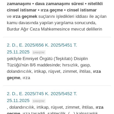
zamanaşımı • dava zamanaşımı süresi • nitelikli
cinsel istismar • ırza geçme • cinsel istismar
ve
ırza
geçmek
suçlarını işledikleri iddiası ile açılan
kamu davasında yapılan yargılama sonucunda,
Burdur Ağır Ceza Mahkemesince mevcut delillerin
2. D., E. 2025/656 K. 2025/5451 T.
25.11.2025
şekliyle Emniyet Örgütü (Teşkilatı) Disiplin
Tüzüğü'nün 8/6 maddesinde; hırsızlık, gasp,
dolandırıcılık, irtikap, rüşvet, zimmet, ihtilas,
ırza
geçme
, ırza
2. D., E. 2025/745 K. 2025/5452 T.
25.11.2025
, dolandırıcılık, irtikap, rüşvet, zimmet, ihtilas,
ırza
geçme
, ırza tasaddi, sahtecilik, (...) kalpazanlık,