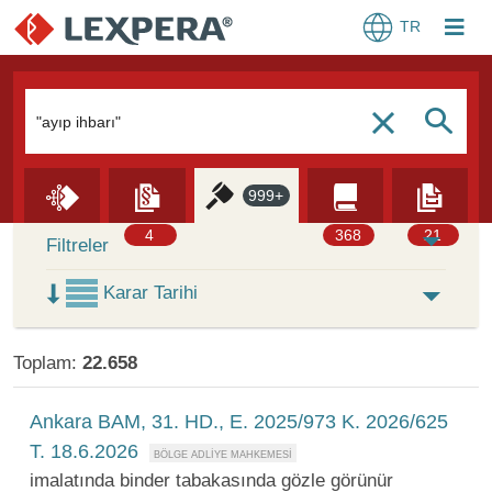
TR
Arama Kutusu
S
c
999+
Skip to Search Results
4
368
21
Filtreler
Karar Tarihi
Toplam:
22.658
Ankara BAM, 31. HD., E. 2025/973 K. 2026/625
T. 18.6.2026
imalatında binder tabakasında gözle görünür