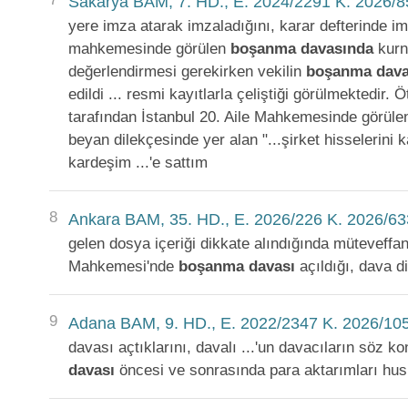
Sakarya BAM, 7. HD., E. 2024/2291 K. 2026/8
yere imza atarak imzaladığını, karar defterinde i
mahkemesinde görülen
boşanma
davasında
kurna
değerlendirmesi gerekirken vekilin
boşanma
dav
edildi ... resmi kayıtlarla çeliştiği görülmektedir
tarafından İstanbul 20. Aile Mahkemesinde görül
beyan dilekçesinde yer alan "...şirket hisselerini 
kardeşim ...'e sattım
8
Ankara BAM, 35. HD., E. 2026/226 K. 2026/63
gelen dosya içeriği dikkate alındığında müteveffan
Mahkemesi'nde
boşanma
davası
açıldığı, dava d
9
Adana BAM, 9. HD., E. 2022/2347 K. 2026/105
davası açtıklarını, davalı ...'un davacıların söz
davası
öncesi ve sonrasında para aktarımları hu