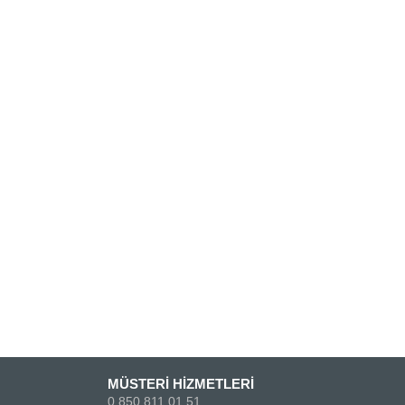
MÜSTERİ HİZMETLERİ
0 850 811 01 51