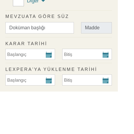
Diğer
MEVZUATA GÖRE SÜZ
KARAR TARİHİ
KARAR TARİHİ Başlangıç
KARAR TARİHİ Bitiş
LEXPERA'YA YÜKLENME TARIHI
Lexpera'ya Yüklenme Tarihi Başlangıç
Lexpera'ya Yüklenme Tarihi Biti