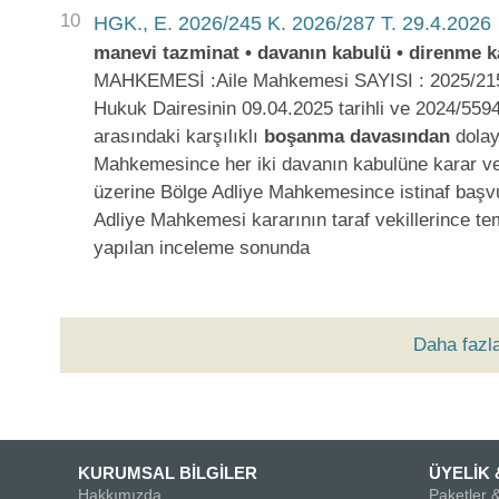
10
HGK., E. 2026/245 K. 2026/287 T. 29.4.2026
manevi tazminat • davanın kabulü • direnme k
MAHKEMESİ :Aile Mahkemesi SAYISI : 2025/215
Hukuk Dairesinin 09.04.2025 tarihli ve 2024/559
arasındaki karşılıklı
boşanma
davasından
dolay
Mahkemesince her iki davanın kabulüne karar veril
üzerine Bölge Adliye Mahkemesince istinaf başvur
Adliye Mahkemesi kararının taraf vekillerince t
yapılan inceleme sonunda
Daha fazl
KURUMSAL BİLGİLER
ÜYELİK 
Hakkımızda
Paketler &