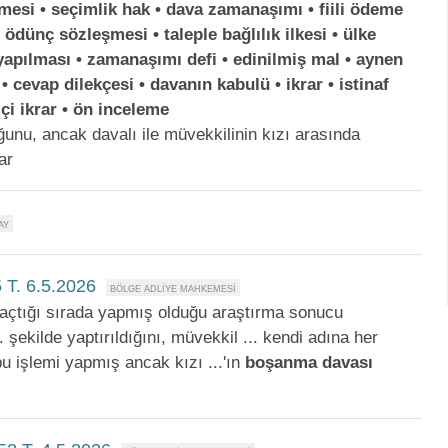
mesi • seçimlik hak • dava zamanaşımı • fiili ödeme
ödünç sözleşmesi • taleple bağlılık ilkesi • ülke
yapılması • zamanaşımı defi • edinilmiş mal • aynen
 • cevap dilekçesi • davanın kabulü • ikrar • istinaf
çi ikrar • ön inceleme
uğunu, ancak davalı ile müvekkilinin kızı arasında
ar
 T. 6.5.2026
açtığı sırada yapmış olduğu araştırma sonucu
.. şekilde yaptırıldığını, müvekkil ... kendi adına her
u işlemi yapmış ancak kızı ...'ın
boşanma
davası