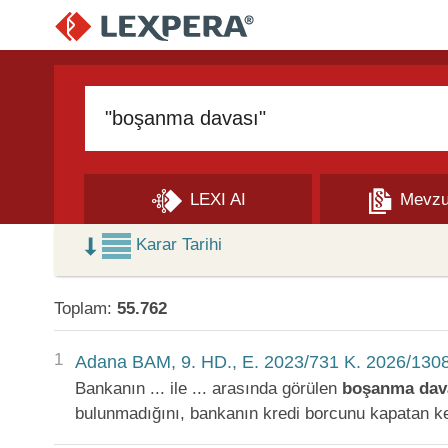
Arama Kutusu
LEXI AI
Mevzu
Skip to Search Results
Karar Tarihi
Toplam:
55.762
1
Adana BAM, 9. HD., E. 2023/731 K. 2026/1308
Bankanın ... ile ... arasında görülen
boşanma
dav
bulunmadığını, bankanın kredi borcunu kapatan kef