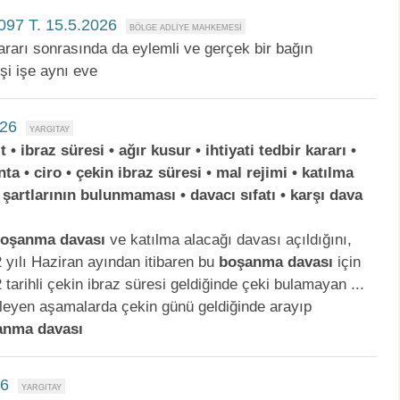
097 T. 15.5.2026
rı sonrasında da eylemli ve gerçek bir bağın
şi işe aynı eve
026
t • ibraz süresi • ağır kusur • ihtiyati tedbir kararı •
anta • ciro • çekin ibraz süresi • mal rejimi • katılma
 şartlarının bulunmaması • davacı sıfatı • karşı dava
boşanma
davası
ve katılma alacağı davası açıldığını,
 yılı Haziran ayından itibaren bu
boşanma
davası
için
arihli çekin ibraz süresi geldiğinde çeki bulamayan ...
erleyen aşamalarda çekin günü geldiğinde arayıp
anma
davası
26