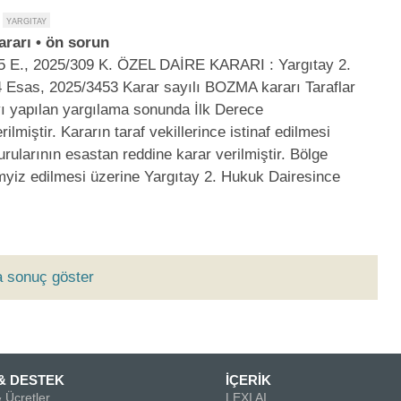
ararı • ön sorun
 E., 2025/309 K. ÖZEL DAİRE KARARI : Yargıtay 2.
4 Esas, 2025/3453 Karar sayılı BOZMA kararı Taraflar
ı yapılan yargılama sonunda İlk Derece
miştir. Kararın taraf vekillerince istinaf edilmesi
ularının esastan reddine karar verilmiştir. Bölge
emyiz edilmesi üzerine Yargıtay 2. Hukuk Dairesince
a sonuç göster
& DESTEK
İÇERİK
 Ücretler
LEXI AI