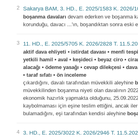
2
Sakarya BAM, 3. HD., E. 2025/1583 K. 2026/1
boşanma
davaları
devam ederken ve boşanma kara
korunduğu, davacı ...'ın, boşandıktan sonra eski e
3
11. HD., E. 2025/5705 K. 2026/2828 T. 11.5.2
aktif dava ehliyeti • istirdat davası • menfi tespi
yetkili hamil • aval • keşideci • beyaz ciro • cir
alacağı • ödeme yasağı • cevap dilekçesi • dava
• taraf sıfatı • ön inceleme
çıkardığını, davalı tarafından müvekkili aleyhine
müvekkilinden boşanma niyeti olan davalının 2022
ekonomik hazırlık yapmakta olduğunu, 25.09.2022 t
kaybolmaması için eşine teslim ettiğini, ancak il
bulamadığını, eşi tarafından kendisi aleyhine
boş
4
3. HD., E. 2025/3022 K. 2026/2946 T. 11.5.20