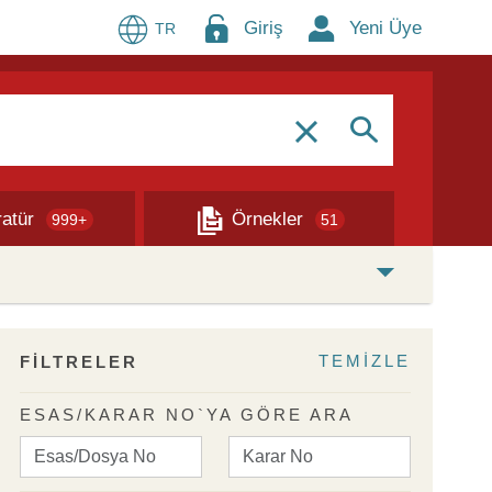
Giriş
Yeni Üye
TR
S
c
ratür
Örnekler
999+
51
TEMİZLE
FİLTRELER
ESAS/KARAR NO`YA GÖRE ARA