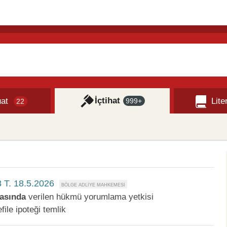
İçtihat
at
Lite
999+
22
 T. 18.5.2026
asında
verilen hükmü yorumlama yetkisi
ile ipoteği temlik