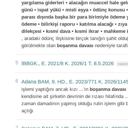
yargılama giderleri • alacağın muaccel hale gel
günü • ispat yükü • misli eşya • ödünç konusu • 
parası dışında başka bir para birimiyle ödeme 
ödeme • bilirkişi raporu • katılma alacağı • zıya
dilekçesi • kısmi dava • kısmi ikrar • mahkeme i
, aradaki ödünç ilişkisine birçok tanığın şahit old
görülmekte olan
boşanma
davası
nedeniyle tarafl
5
İBBGK., E. 2021/8 K. 2026/1 T. 8.5.2026
6
Adana BAM, 9. HD., E. 2023/771 K. 2026/1145
işlemi yaptığını ancak kızı ...'ın
boşanma
davası
kendisine ait şirketin devrinin de rızası hilafında .
zaman damadının yapmış olduğu rutin işlem gibi b
açtığı
7