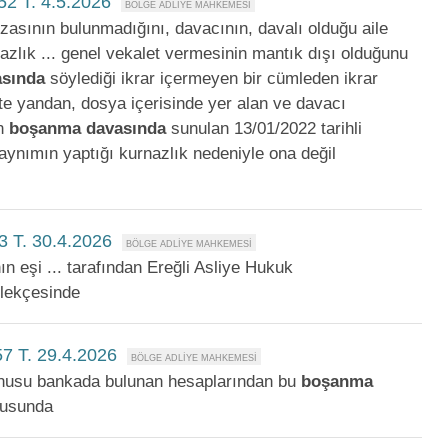
52 T. 4.5.2026
mzasının bulunmadığını, davacının, davalı olduğu aile
zlık ... genel vekalet vermesinin mantık dışı olduğunu
asında
söylediği ikrar içermeyen bir cümleden ikrar
. Öte yandan, dosya içerisinde yer alan ve davacı
en
boşanma
davasında
sunulan 13/01/2022 tarihli
kaynımın yaptığı kurnazlık nedeniyle ona değil
3 T. 30.4.2026
ın eşi ... tarafından Ereğli Asliye Hukuk
ilekçesinde
7 T. 29.4.2026
 konusu bankada bulunan hesaplarından bu
boşanma
susunda