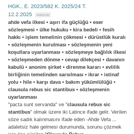
HGK., E. 2023/582 K. 2025/24 T.
12.2.2025
ahde vefa ilkesi • aşırı ifa güçlüğü • eser
sözleşmesi • ülke hukuku • kira bedeli • fesih
hakkı • işlem temelinin çökmesi • dürüstlük kuralı
• sözleşmenin kurulması • sözleşmenin yeni
koşullara uyarlanması • sözleşmeye bağlılık ilkesi
• sözleşmeden dönme • cevap dilekçesi • davanın
kabulü • anonim şirket • direnme kararı • evlilik
birliğinin temelinden sarsılması • ikrar • istinaf
yolu • hile • karşı dava • bakım yükümlülüğü •
clausula rebus sic stantibus • sözleşmenin
uyarlanması
"pacta sunt servanda" ve "
clausula
rebus
sic
stantibus
" olmak üzere iki Latince ifade gelir. Verilen
söze sadık kalınmasını ifade eden -Ahde Vefa ...
adaletsiz hale gelmesi durumunda, sorunu çözmek