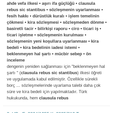
ahde vefa ilkesi • aşırı ifa güçlüğü • clausula
rebus sic stantibus • sözleşmenin uyarlanması •
fesih hakkı • dürüstlük kuralı • işlem temelinin
çökmesi • kira sözleşmesi • sözleşmeden dönme •
basiretli tacir • bilirkişi raporu • ciro • ticari iş •
ticari işletme • sözleşmenin kurulması •
sözleşmenin yeni koşullara uyarlanması • kira
bedeli • kira bedelinin iadesi istemi •
beklenmeyen hal şartı • mücbir sebep • ön
inceleme
dengenin yeniden sağlanması için "beklenmeyen hal
şartı " (
clausula
rebus
sic
stantibus
) ilkesi öğreti
ve uygulamada kabul edilmiştir. Özellikle sürekli
borç ... sözleşmelerinde uyarlama talebi daha çok
süre ve kira bedeli için yapılmaktadır. Türk
hukukunda, hem
clausula
rebus