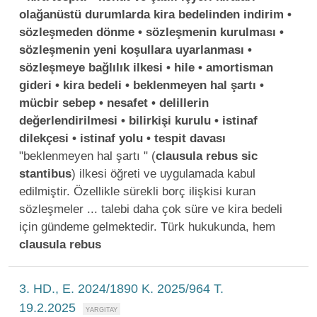
olağanüstü durumlarda kira bedelinden indirim •
sözleşmeden dönme • sözleşmenin kurulması •
sözleşmenin yeni koşullara uyarlanması •
sözleşmeye bağlılık ilkesi • hile • amortisman
gideri • kira bedeli • beklenmeyen hal şartı •
mücbir sebep • nesafet • delillerin
değerlendirilmesi • bilirkişi kurulu • istinaf
dilekçesi • istinaf yolu • tespit davası
"beklenmeyen hal şartı " (
clausula
rebus
sic
stantibus
) ilkesi öğreti ve uygulamada kabul
edilmiştir. Özellikle sürekli borç ilişkisi kuran
sözleşmeler ... talebi daha çok süre ve kira bedeli
için gündeme gelmektedir. Türk hukukunda, hem
clausula
rebus
3. HD., E. 2024/1890 K. 2025/964 T.
19.2.2025