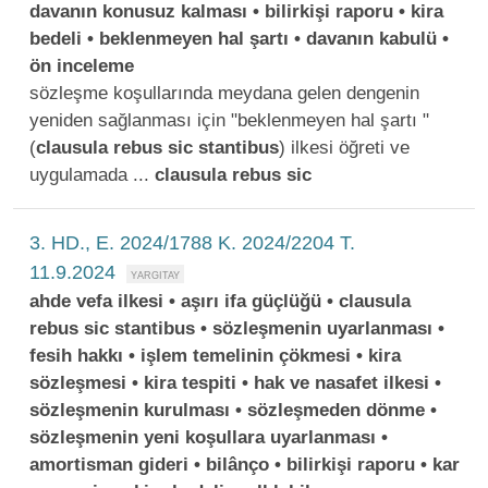
davanın konusuz kalması • bilirkişi raporu • kira
bedeli • beklenmeyen hal şartı • davanın kabulü •
ön inceleme
sözleşme koşullarında meydana gelen dengenin
yeniden sağlanması için "beklenmeyen hal şartı "
(
clausula
rebus
sic
stantibus
) ilkesi öğreti ve
uygulamada ...
clausula
rebus
sic
3. HD., E. 2024/1788 K. 2024/2204 T.
11.9.2024
ahde vefa ilkesi • aşırı ifa güçlüğü • clausula
rebus sic stantibus • sözleşmenin uyarlanması •
fesih hakkı • işlem temelinin çökmesi • kira
sözleşmesi • kira tespiti • hak ve nasafet ilkesi •
sözleşmenin kurulması • sözleşmeden dönme •
sözleşmenin yeni koşullara uyarlanması •
amortisman gideri • bilânço • bilirkişi raporu • kar