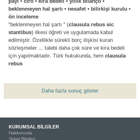
payı • ciro • kira bedeli • yıllık bilanço •
beklenmeyen hal şartı • nesafet • bilirkişi kurulu •
ön inceleme
"beklenmeyen hal şartı " (
clausula
rebus
sic
stantibus
) ilkesi öğreti ve uygulamada kabul
edilmiştir. Özellikle sürekli borç ilişkisi kuran
sözleşmeler ... talebi daha çok süre ve kira bedeli
için yapılmaktadır. Türk hukukunda, hem
clausula
rebus
Daha fazla sonuç göster
KURUMSAL BİLGİLER
Hakkımızda
Şirket Bilgileri