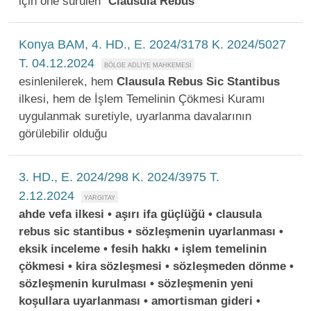
için öne sürülen "
Clausula
Rebus
Konya BAM, 4. HD., E. 2024/3178 K. 2024/5027
T. 04.12.2024
esinlenilerek, hem
Clausula
Rebus
Sic
Stantibus
ilkesi, hem de İşlem Temelinin Çökmesi Kuramı
uygulanmak suretiyle, uyarlanma davalarının
görülebilir olduğu
3. HD., E. 2024/298 K. 2024/3975 T.
2.12.2024
ahde vefa ilkesi • aşırı ifa güçlüğü • clausula
rebus sic stantibus • sözleşmenin uyarlanması •
eksik inceleme • fesih hakkı • işlem temelinin
çökmesi • kira sözleşmesi • sözleşmeden dönme •
sözleşmenin kurulması • sözleşmenin yeni
koşullara uyarlanması • amortisman gideri •