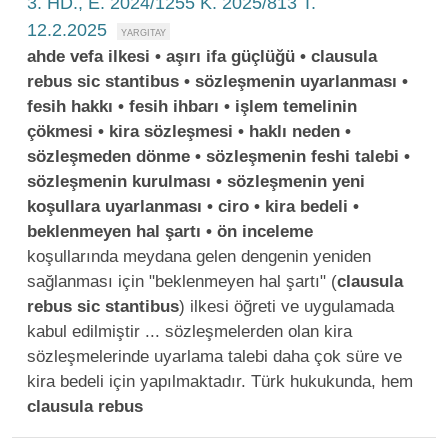
3. HD., E. 2024/1255 K. 2025/813 T.
12.2.2025
ahde vefa ilkesi • aşırı ifa güçlüğü • clausula
rebus sic stantibus • sözleşmenin uyarlanması •
fesih hakkı • fesih ihbarı • işlem temelinin
çökmesi • kira sözleşmesi • haklı neden •
sözleşmeden dönme • sözleşmenin feshi talebi •
sözleşmenin kurulması • sözleşmenin yeni
koşullara uyarlanması • ciro • kira bedeli •
beklenmeyen hal şartı • ön inceleme
koşullarında meydana gelen dengenin yeniden
sağlanması için "beklenmeyen hal şartı" (
clausula
rebus
sic
stantibus
) ilkesi öğreti ve uygulamada
kabul edilmiştir ... sözleşmelerden olan kira
sözleşmelerinde uyarlama talebi daha çok süre ve
kira bedeli için yapılmaktadır. Türk hukukunda, hem
clausula
rebus