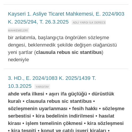
Kayseri 1. Asliye Ticaret Mahkemesi, E. 2024/903
K. 2025/294, T. 26.3.2025
bir anlatımla, başlangıçta öngörülen sözleşme
dengesi, beklenmedik şekilde değişen olağanüstü
yeni şartlar (
clausula
rebus
sic
stantibus
)
nedeniyle
3. HD., E. 2024/1083 K. 2025/1439 T.
10.3.2025
ahde vefa ilkesi • aşırı ifa güçlüğü • dürüstlük
kuralı • clausula rebus sic stantibus •
sözleşmenin uyarlanması • fesih hakkı • sözleşme
serbestisi • kira bedelinin indirilmesi • hasılat
kirası • işlem temelinin çökmesi • kira sözleşmesi
• kira tespiti • konut ve çatılı işyeri kiraları •