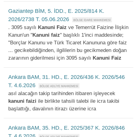
Gaziantep BİM, 5. İDD., E. 2025/814 K.
2026/2738 T. 05.06.2026
. 3095 sayılı
Kanuni
Faiz
ve Temerrüt Faizine İlişkin
Kanun'un "
Kanuni
faiz
" başlıklı 1'inci maddesinde;
"Borçlar Kanunu ve Türk Ticaret Kanununa göre faiz
... gecikebildiğinden, ilgililerin bu gecikmeden doğan
zararının giderilmesi için 3095 sayılı
Kanuni
Faiz
Ankara BAM, 31. HD., E. 2026/436 K. 2026/546
T. 4.6.2026
asıl alacağın takip tarihinden itibaren işleyecek
kanuni
faizi
ile birlikte tahsili talebi ile icra takibi
başlattığı, davalının itirazı üzerine icra
Ankara BAM, 35. HD., E. 2025/367 K. 2026/846
T. 4.6.2026