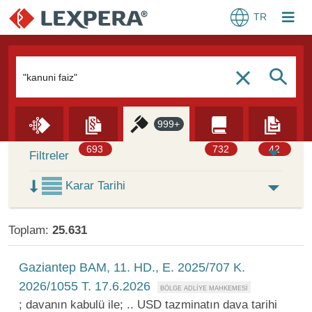
TR
Arama Kutusu
S
c
999+
Skip to Search Results
693
732
42
Filtreler
Karar Tarihi
Toplam:
25.631
Gaziantep BAM, 11. HD., E. 2025/707 K.
2026/1055 T. 17.6.2026
; davanın kabulü ile; .. USD tazminatın dava tarihi