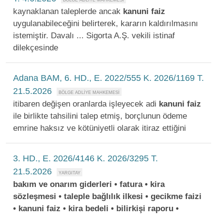
kaynaklanan taleplerde ancak
kanuni
faiz
uygulanabileceğini belirterek, kararın kaldırılmasını
istemiştir. Davalı ... Sigorta A.Ş. vekili istinaf
dilekçesinde
Adana BAM, 6. HD., E. 2022/555 K. 2026/1169 T.
21.5.2026
itibaren değişen oranlarda işleyecek adi
kanuni
faiz
ile birlikte tahsilini talep etmiş, borçlunun ödeme
emrine haksız ve kötüniyetli olarak itiraz ettiğini
3. HD., E. 2026/4146 K. 2026/3295 T.
21.5.2026
bakım ve onarım giderleri • fatura • kira
sözleşmesi • taleple bağlılık ilkesi • gecikme faizi
• kanuni faiz • kira bedeli • bilirkişi raporu •