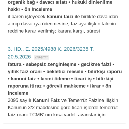
organik bağ • davacı sıfatı • hukuki dinlenilme
hakkı • ön inceleme
itibaren işleyecek
kanuni
faizi
ile birlikte davalıdan
alınıp davacıya ödenmesine, fazlaya ilişkin talebin
reddine karar verilmiş; karara karşı, süresi
3. HD., E. 2025/4988 K. 2026/3235 T.
20.5.2026
fatura • sebepsiz zenginleşme • gecikme faizi •
yıllık faiz oranı • bekletici mesele • bilirkişi raporu
• kanuni faiz • kısmi ödeme • ticari iş • bilirkişi
raporuna itiraz • görevli mahkeme • ikrar • ön
inceleme
3095 sayılı
Kanuni
Faiz
ve Temerrüt Faizine İlişkin
Kanunun 2/2 maddesine göre ticari işlerde temerrüt
faiz oranı TCMB' nın kısa vadeli avanslar için