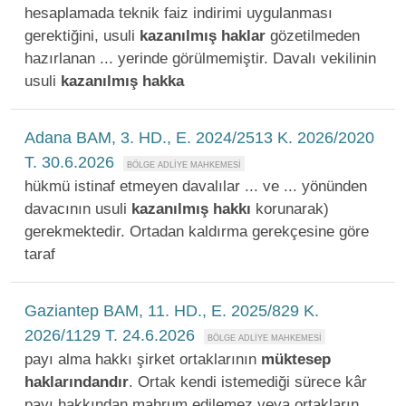
hesaplamada teknik faiz indirimi uygulanması
gerektiğini, usuli
kazanılmış
haklar
gözetilmeden
hazırlanan ... yerinde görülmemiştir. Davalı vekilinin
usuli
kazanılmış
hakka
Adana BAM, 3. HD., E. 2024/2513 K. 2026/2020
T. 30.6.2026
hükmü istinaf etmeyen davalılar ... ve ... yönünden
davacının usuli
kazanılmış
hakkı
korunarak)
gerekmektedir. Ortadan kaldırma gerekçesine göre
taraf
Gaziantep BAM, 11. HD., E. 2025/829 K.
2026/1129 T. 24.6.2026
payı alma hakkı şirket ortaklarının
müktesep
haklarındandır
. Ortak kendi istemediği sürece kâr
payı hakkından mahrum edilemez veya ortakların