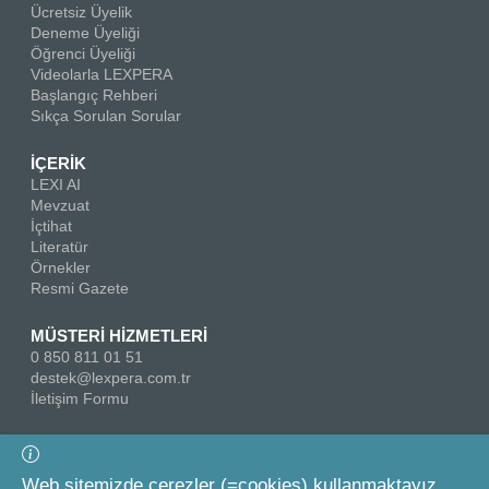
Ücretsiz Üyelik
Deneme Üyeliği
Öğrenci Üyeliği
Videolarla LEXPERA
Başlangıç Rehberi
Sıkça Sorulan Sorular
İÇERİK
LEXI AI
Mevzuat
İçtihat
Literatür
Örnekler
Resmi Gazete
MÜSTERİ HİZMETLERİ
0 850 811 01 51
destek@lexpera.com.tr
İletişim Formu
Bizi Takip Edin
Web sitemizde çerezler (=cookies) kullanmaktayız.