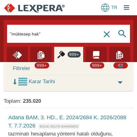
TR
Arama Kutusu
S
c
999+
Skip to Search Results
999+
999+
62
Filtreler
Karar Tarihi
Toplam:
235.020
Adana BAM, 3. HD., E. 2024/2684 K. 2026/2088
T. 7.7.2026
tazminatı hesaplama yöntemi hatalı olduğunu,