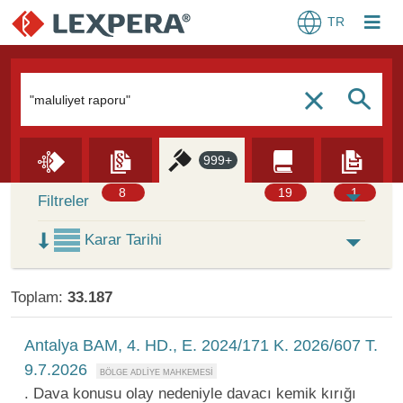
TR
Arama Kutusu
S
c
999+
Skip to Search Results
8
19
1
Filtreler
Karar Tarihi
Toplam:
33.187
Antalya BAM, 4. HD., E. 2024/171 K. 2026/607 T.
9.7.2026
. Dava konusu olay nedeniyle davacı kemik kırığı