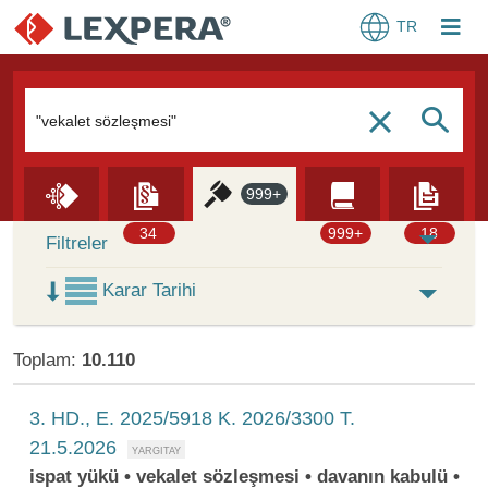
TR
Arama Kutusu
S
c
999+
Skip to Search Results
34
999+
18
Filtreler
Karar Tarihi
Toplam:
10.110
3. HD., E. 2025/5918 K. 2026/3300 T.
21.5.2026
ispat yükü • vekalet sözleşmesi • davanın kabulü •