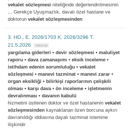
vekalet
sözleşmesi
niteliğinde değerlendirilmesinin
... Gerekçe Uyuşmazlık, davalı özel hastane ve
doktorun
vekalet
sözleşmesinden
3. HD., E. 2026/1703 K. 2026/3296 T.
21.5.2026
yargılama giderleri • devir sözleşmesi • maluliyet
raporu • dava zamanaşımı • eksik inceleme •
istihdam edenin sorumluluğu • vekalet
sözleşmesi • manevi tazminat • manevi zarar •
organ eksikliği • bilirkişi raporlarının çelişkili
olması • karşı dava • ön inceleme • işletmenin
devralınması • davanın kabulü
hizmetini üstlenen doktor ve özel hastanenin
vekalet
sözleşmesinden
kaynaklanan özen borcuna aykırı
davranıldığı iddiasına dayalı tazminat istemine
ilişkindir