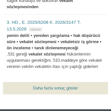
sağlık kuruluşu ve doktorun
vekalet
sözleşmesinden
3. HD., E. 2025/6208 K. 2026/3147 T.
13.5.2026
yemin delili • yeniden yargılama • hak düşürücü
süre • vekalet sözleşmesi • vekaletsiz iş görme •
ön inceleme • tanık dinlenemeyeceği
.531 gereği
vekalet
sözleşmesi
hükümlerinin
uygulanması gerektiğini, 510.maddeye göre vekalet
verenin vekilin vekaletin ifası için yaptığı giderleri
Daha fazla sonuç göster