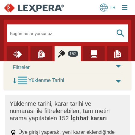
TR
Arama Kutusu
S
152
Skip to Search Results
Filtreler
Yüklenme Tarihi
×
Yüklenme tarihi, karar tarihi ve
numarası ile filtrelenebilen, tam metin
arama yapılabilen 152
İçtihat kararı
Üye girişi yaparak, yeni karar eklendiğinde