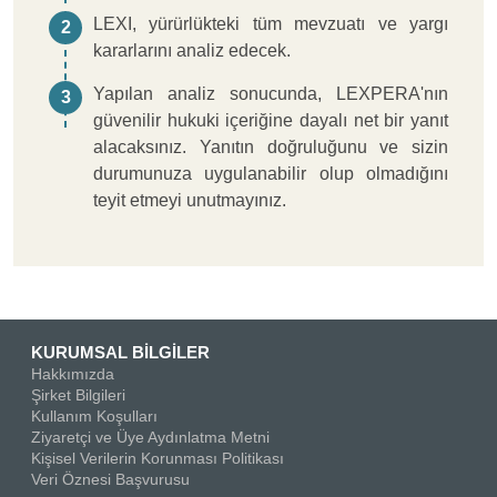
LEXI, yürürlükteki tüm mevzuatı ve yargı
2
kararlarını analiz edecek.
Yapılan analiz sonucunda, LEXPERA'nın
3
güvenilir hukuki içeriğine dayalı net bir yanıt
alacaksınız. Yanıtın doğruluğunu ve sizin
durumunuza uygulanabilir olup olmadığını
teyit etmeyi unutmayınız.
KURUMSAL BİLGİLER
Hakkımızda
Şirket Bilgileri
Kullanım Koşulları
Ziyaretçi ve Üye Aydınlatma Metni
Kişisel Verilerin Korunması Politikası
Veri Öznesi Başvurusu