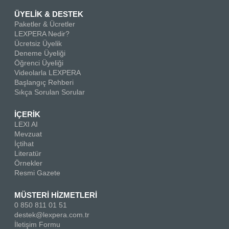
ÜYELİK & DESTEK
Paketler & Ücretler
LEXPERA Nedir?
Ücretsiz Üyelik
Deneme Üyeliği
Öğrenci Üyeliği
Videolarla LEXPERA
Başlangıç Rehberi
Sıkça Sorulan Sorular
İÇERİK
LEXI AI
Mevzuat
İçtihat
Literatür
Örnekler
Resmi Gazete
MÜSTERİ HİZMETLERİ
0 850 811 01 51
destek@lexpera.com.tr
İletişim Formu