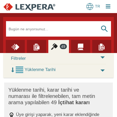
TR
Arama Kutusu
S
49
Skip to Search Results
Filtreler
Yüklenme Tarihi
×
Yüklenme tarihi, karar tarihi ve
numarası ile filtrelenebilen, tam metin
arama yapılabilen 49
İçtihat kararı
Üye girişi yaparak, yeni karar eklendiğinde