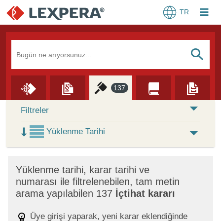
TR
Arama Kutusu
S
137
Skip to Search Results
Filtreler
Yüklenme Tarihi
×
Yüklenme tarihi, karar tarihi ve
numarası ile filtrelenebilen, tam metin
arama yapılabilen 137
İçtihat kararı
Üye girişi yaparak, yeni karar eklendiğinde