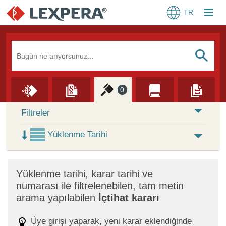
TR
Arama Kutusu
S
0
Skip to Search Results
Filtreler
Yüklenme Tarihi
×
Yüklenme tarihi, karar tarihi ve
numarası ile filtrelenebilen, tam metin
arama yapılabilen
İçtihat kararı
Üye girişi yaparak, yeni karar eklendiğinde