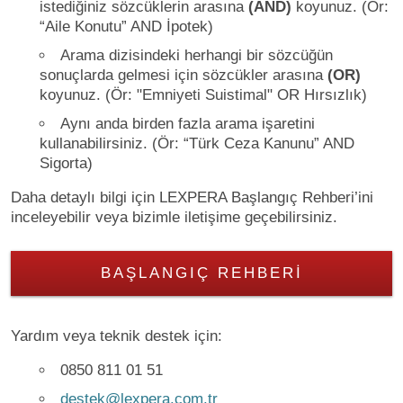
istediğiniz sözcüklerin arasına
(AND)
koyunuz. (Ör:
“Aile Konutu” AND İpotek)
Arama dizisindeki herhangi bir sözcüğün
sonuçlarda gelmesi için sözcükler arasına
(OR)
koyunuz. (Ör: "Emniyeti Suistimal" OR Hırsızlık)
Aynı anda birden fazla arama işaretini
kullanabilirsiniz. (Ör: “Türk Ceza Kanunu” AND
Sigorta)
Daha detaylı bilgi için LEXPERA Başlangıç Rehberi’ini
inceleyebilir veya bizimle iletişime geçebilirsiniz.
BAŞLANGIÇ REHBERI
Yardım veya teknik destek için:
0850 811 01 51
destek@lexpera.com.tr