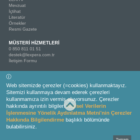
Mevzuat
İçtihat
Literatür
Örnekler
Resmi Gazete
MÜSTERİ HİZMETLERİ
0 850 811 01 51
destek@lexpera.com.tr
İletişim Formu
Bizi Takip Edin
Web sitemizde çerezler (=cookies) kullanmaktayız.
Sitemizi kullanmaya devam ederek çerezleri
kullanmamıza izin vermiş oluyorsunuz. Çerezler
hakkında ayrıntılı bilgileri
Kişisel Verilerin
İşlenmesine Yönelik Aydınlatma Metni'nin Çerezler
Hakkında Bilgilendirme
başlıklı bölümünde
© 2026 On İki Levha Yayıncılık A.Ş.
bulabilirsiniz.
Tamam