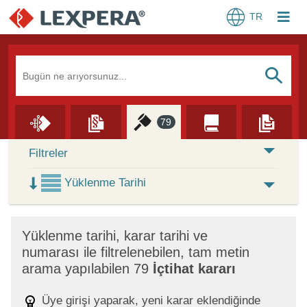
TR
Arama Kutusu
S
79
Skip to Search Results
Filtreler
Yüklenme Tarihi
×
Yüklenme tarihi, karar tarihi ve
numarası ile filtrelenebilen, tam metin
arama yapılabilen 79
İçtihat kararı
Üye girişi yaparak, yeni karar eklendiğinde