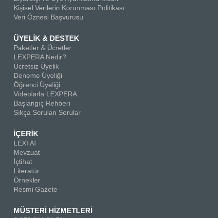
Kişisel Verilerin Korunması Politikası
Veri Öznesi Başvurusu
ÜYELİK & DESTEK
Paketler & Ücretler
LEXPERA Nedir?
Ücretsiz Üyelik
Deneme Üyeliği
Öğrenci Üyeliği
Videolarla LEXPERA
Başlangıç Rehberi
Sıkça Sorulan Sorular
İÇERİK
LEXI AI
Mevzuat
İçtihat
Literatür
Örnekler
Resmi Gazete
MÜSTERİ HİZMETLERİ