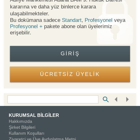
kararına ve daha yüz binlerce karara
ulaşabilmekteler.
Bu dokümana sadece
Standart
,
Profesyonel
veya
Profesyonel +
pakete abone olan üyelerimiz
erişebilir.
GIRIŞ
ÜCRETSİZ ÜYELİK
Bottom Search Toolbar Highlight Text
KURUMSAL BİLGİLER
Hakkımızda
Şirket Bilgileri
Kullanım Koşulları
Ziyaretçi ve Üye Aydınlatma Metni