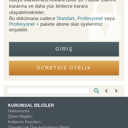
kararına ve daha yüz binlerce karara
ulaşabilmekteler.
Bu dokümana sadece
Standart
,
Profesyonel
veya
Profesyonel +
pakete abone olan üyelerimiz
erişebilir.
GIRIŞ
ÜCRETSİZ ÜYELİK
Bottom Search Toolbar Highlight Text
KURUMSAL BİLGİLER
Hakkımızda
Şirket Bilgileri
Kullanım Koşulları
Ziyaretçi ve Üye Aydınlatma Metni