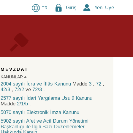
Giriş
Yeni Üye
TR
MEVZUAT
KANUNLAR
2004 sayılı İcra ve İflâs Kanunu
Madde
3
,
72
,
42/3
,
72/2
ve
72/3
.
2577 sayılı İdari Yargılama Usulü Kanunu
Madde
2/1/b
.
5070 sayılı Elektronik İmza Kanunu
5902 sayılı Afet ve Acil Durum Yönetimi
Başkanlığı ile İlgili Bazı Düzenlemeler
Hakkında Kanun