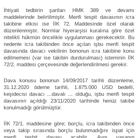
İhtiyati tedbirin şartları HMK 389 ve devamı
maddelerinde belirtilmiştir. Menfi tespit davasının icra
takibine etkisi ise İİK 72. Maddesinde özel olarak
düzenlenmiştir. Normlar hiyerarşisi kuralına göre özel
nitelikli hükmün öncelikle uygulanması gerekecektir. Bu
nedenle icra takibinden önce açılan işbu menfi tespit
davasında davacı vekilinin bononun icra takibine konu
edilmemesi (var ise takibin durdurulması) isteminin İİK
72/2. maddesi çerçevesinde değerlendirilmesi gerekir.
Dava konusu bononun 14/09/2017 tarihli düzenleme,
31.12.2020 ödeme tarihli, 1.875.000 USD bedelli,
keşidecisi davacı ...davalı ... olduğu, işbu menfi tespit
davasının açıldığı 23/11/2020 tarihinde henüz takibe
konulmadığı görülmüştür.
İİK 72/1. maddesine göre; borçlu, icra takibinden önce
veya takip sırasında borçlu bulunmadığını ispat için
menfi tesbit davası açabilir. Aynı yasanın