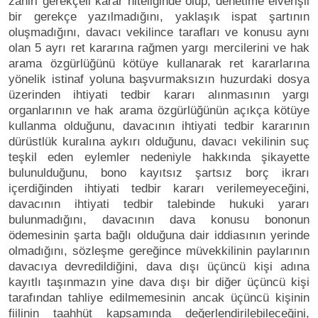
zahiri gerekçeli karar niteliğinde olup, denetime elverişli
bir gerekçe yazılmadığını, yaklaşık ispat şartının
oluşmadığını, davacı vekilince tarafları ve konusu aynı
olan 5 ayrı ret kararına rağmen yargı mercilerini ve hak
arama özgürlüğünü kötüye kullanarak ret kararlarına
yönelik istinaf yoluna başvurmaksızın huzurdaki dosya
üzerinden ihtiyati tedbir kararı alınmasının yargı
organlarının ve hak arama özgürlüğünün açıkça kötüye
kullanma olduğunu, davacının ihtiyati tedbir kararının
dürüstlük kuralına aykırı olduğunu, davacı vekilinin suç
teşkil eden eylemler nedeniyle hakkında şikayette
bulunulduğunu, bono kayıtsız şartsız borç ikrarı
içerdiğinden ihtiyati tedbir kararı verilemeyeceğini,
davacının ihtiyati tedbir talebinde hukuki yararı
bulunmadığını, davacının dava konusu bononun
ödemesinin şarta bağlı olduğuna dair iddiasının yerinde
olmadığını, sözleşme gereğince müvekkilinin paylarının
davacıya devredildiğini, dava dışı üçüncü kişi adına
kayıtlı taşınmazın yine dava dışı bir diğer üçüncü kişi
tarafından tahliye edilmemesinin ancak üçüncü kişinin
fiilinin taahhüt kapsamında değerlendirilebileceğini,