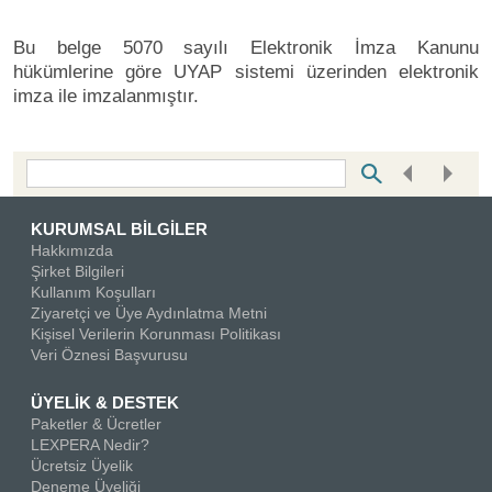
Bu belge 5070 sayılı Elektronik İmza Kanunu
hükümlerine göre UYAP sistemi üzerinden elektronik
imza ile imzalanmıştır.
Bottom Search Toolbar Highlight Text
KURUMSAL BİLGİLER
Hakkımızda
Şirket Bilgileri
Kullanım Koşulları
Ziyaretçi ve Üye Aydınlatma Metni
Kişisel Verilerin Korunması Politikası
Veri Öznesi Başvurusu
ÜYELİK & DESTEK
Paketler & Ücretler
LEXPERA Nedir?
Ücretsiz Üyelik
Deneme Üyeliği