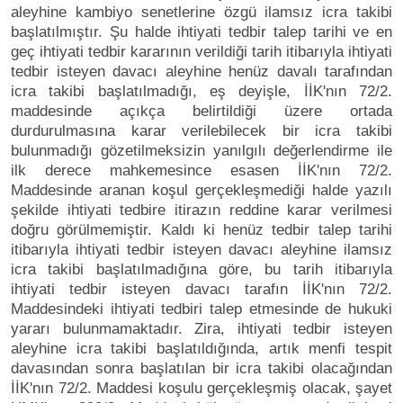
aleyhine kambiyo senetlerine özgü ilamsız icra takibi
başlatılmıştır. Şu halde ihtiyati tedbir talep tarihi ve en
geç ihtiyati tedbir kararının verildiği tarih itibarıyla ihtiyati
tedbir isteyen davacı aleyhine henüz davalı tarafından
icra takibi başlatılmadığı, eş deyişle, İİK'nın 72/2.
maddesinde açıkça belirtildiği üzere ortada
durdurulmasına karar verilebilecek bir icra takibi
bulunmadığı gözetilmeksizin yanılgılı değerlendirme ile
ilk derece mahkemesince esasen İİK'nın 72/2.
Maddesinde aranan koşul gerçekleşmediği halde yazılı
şekilde ihtiyati tedbire itirazın reddine karar verilmesi
doğru görülmemiştir. Kaldı ki henüz tedbir talep tarihi
itibarıyla ihtiyati tedbir isteyen davacı aleyhine ilamsız
icra takibi başlatılmadığına göre, bu tarih itibarıyla
ihtiyati tedbir isteyen davacı tarafın İİK'nın 72/2.
Maddesindeki ihtiyati tedbiri talep etmesinde de hukuki
yararı bulunmamaktadır. Zira, ihtiyati tedbir isteyen
aleyhine icra takibi başlatıldığında, artık menfi tespit
davasından sonra başlatılan bir icra takibi olacağından
İİK'nın 72/2. Maddesi koşulu gerçekleşmiş olacak, şayet