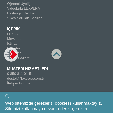
Öğrenci Üyeliği
Videolarla LEXPERA
Başlangıç Rehberi
Sıkça Sorulan Sorular
İÇERİK
LEXI AI
Mevzuat
İçtihat
Literatür
Örnekler
Resmi Gazete
MÜSTERİ HİZMETLERİ
0 850 811 01 51
destek@lexpera.com.tr
İletişim Formu
Bizi Takip Edin
Web sitemizde çerezler (=cookies) kullanmaktayız.
Sitemizi kullanmaya devam ederek çerezleri