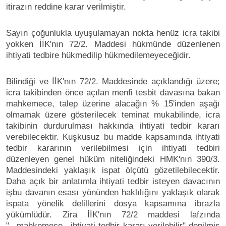
itirazın reddine karar verilmiştir.
Sayın çoğunlukla uyuşulamayan nokta henüz icra takibi
yokken İİK'nın 72/2. Maddesi hükmünde düzenlenen
ihtiyati tedbire hükmedilip hükmedilemeyeceğidir.
Bilindiği ve İİK'nın 72/2. Maddesinde açıklandığı üzere;
icra takibinden önce açılan menfi tesbit davasına bakan
mahkemece, talep üzerine alacağın % 15'inden aşağı
olmamak üzere gösterilecek teminat mukabilinde, icra
takibinin durdurulması hakkında ihtiyati tedbir kararı
verebilecektir. Kuşkusuz bu madde kapsamında ihtiyati
tedbir kararının verilebilmesi için ihtiyati tedbiri
düzenleyen genel hüküm niteliğindeki HMK'nın 390/3.
Maddesindeki yaklaşık ispat ölçütü gözetilebilecektir.
Daha açık bir anlatımla ihtiyati tedbir isteyen davacının
işbu davanın esası yönünden haklılığını yaklaşık olarak
ispata yönelik delillerini dosya kapsamına ibrazla
yükümlüdür. Zira İİK'nın 72/2 maddesi lafzında
"...mahkemece.. ihtiyati tedbir kararı verilebilir" denilmiş