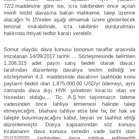
72/2.maddesine göre ise, icra takibinden önce açılan
menfi tesbit davasına bakan mahkeme, talep üzerine
alacağın % 15'inden aşağı olmamak üzere gösterilecek
teminat mukabilinde, icra takibinin durdurulması
hakkında ihtiyati tedbir kararı verebilir.
Somut olayda; dava konusu bononun taraflar arasında
imzalanan 14/09/2017 tarihli ... Sözleşmesinde belirtilen
1.208.315 adet payın satış bedeli olarak davacı
tarafından düzenlenip davalıya teslim edildiği ve
sözleşmenin 4.3. maddesinde davalının taahhüde konu
payların bedeli olan 1.875.000,00 USD'yi ödemeyi, aynı
zamanda dava dışı HVK şirketinin kiracısı olan ve
hissedarı olduğu.... Tic. A.Ş.'nin taşınmazın ödeme
vadesinden önce tahliye etmemesi halinde talep
etmeyeceğini, bilahare tahliye etse bile hiç bir hak ve
talepte bulunmayacağını kabul, beyan ve taahhüt ettiği
düzenlenmiştir. Dosya kapsamından söz konusu
kiralananın dava konusu senedin vade tarihi olan
31/12/2020 tarihinden önce tahliye edilmediği