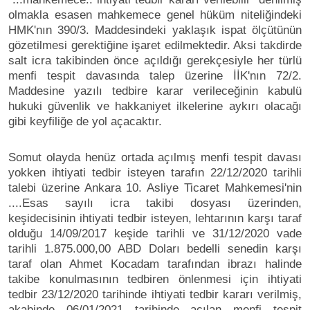
olmakla esasen mahkemece genel hüküm niteliğindeki
HMK'nın 390/3. Maddesindeki yaklaşık ispat ölçütünün
gözetilmesi gerektiğine işaret edilmektedir. Aksi takdirde
salt icra takibinden önce açıldığı gerekçesiyle her türlü
menfi tespit davasında talep üzerine İİK'nın 72/2.
Maddesine yazılı tedbire karar verileceğinin kabulü
hukuki güvenlik ve hakkaniyet ilkelerine aykırı olacağı
gibi keyfiliğe de yol açacaktır.
Somut olayda henüz ortada açılmış menfi tespit davası
yokken ihtiyati tedbir isteyen tarafın 22/12/2020 tarihli
talebi üzerine Ankara 10. Asliye Ticaret Mahkemesi'nin
....Esas sayılı icra takibi dosyası üzerinden,
keşidecisinin ihtiyati tedbir isteyen, lehtarının karşı taraf
olduğu 14/09/2017 keşide tarihli ve 31/12/2020 vade
tarihli 1.875.000,00 ABD Doları bedelli senedin karşı
taraf olan Ahmet Kocadam tarafından ibrazı halinde
takibe konulmasının tedbiren önlenmesi için ihtiyati
tedbir 23/12/2020 tarihinde ihtiyati tedbir kararı verilmiş,
akabinde 06/01/2021 tarihinde açılan menfi tespit