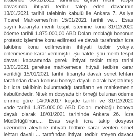
davasında ihtiyati tedbir talep eden davacının
13/01/2021 tarihli talebinin kabulü ile Ankara 7. Asliye
Ticaret Mahkemesi'nin 15/01/2021 tarihli ve... Esas
sayılı kararıyla menfi tespit istemine konu 31/12/2020
ödeme tarihli 1.875.000,00 ABD Doları meblağlı bononun
protesto işlemine konu edilmesi ve davalı tarafından icra
takibine konu edilmesinin ihtiyati tedbir yoluyla
önlenmesine karar verilmiştir. Şu halde işbu menfi tespit
davası kapsamında gerek ihtiyati tedbir talep tarihi
13/01/2021 gerekse mahkemece ihtiyati tedbire karar
verildiği 15/01/2021 tarihi itibarıyla davalı senet lehtarı
tarafından dava konusu bonoya dayalı olarak başlatılmış
bir icra takibinin bulunmadığı tarafların ve mahkemenin
kabulündedir. Nitekim dosyada bir örneği bulunan ödeme
emrine göre 14/09/2017 keşide tarihli ve 31/12/2020
vade tarihli 1.875.000,00 ABD Doları meblağlı bonoya
dayalı olarak 18/01/2021 tarihinde Ankara 26. İcra
Müdürlüğü'nün.... Esas sayılı icra takip dosyası
üzerinden aleyhine ihtiyati tedbire karar verilen senet
lehtarı davalı ... tarafından ihtiyati tedbir isteyen davacı