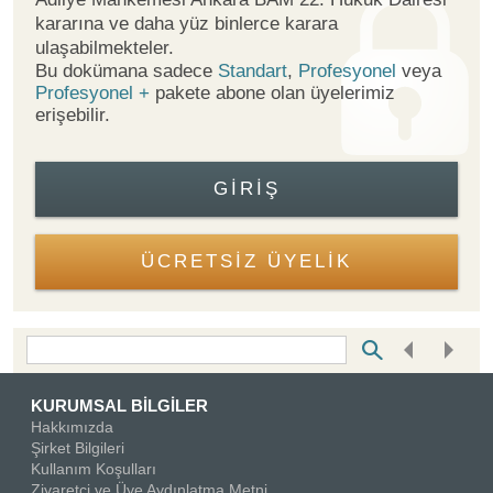
kararına ve daha yüz binlerce karara
ulaşabilmekteler.
Bu dokümana sadece
Standart
,
Profesyonel
veya
Profesyonel +
pakete abone olan üyelerimiz
erişebilir.
GIRIŞ
ÜCRETSİZ ÜYELİK
Bottom Search Toolbar Highlight Text
KURUMSAL BİLGİLER
Hakkımızda
Şirket Bilgileri
Kullanım Koşulları
Ziyaretçi ve Üye Aydınlatma Metni