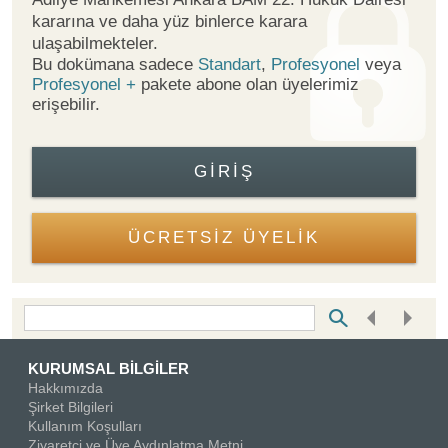
kararına ve daha yüz binlerce karara
ulaşabilmekteler.
Bu dokümana sadece
Standart
,
Profesyonel
veya
Profesyonel +
pakete abone olan üyelerimiz
erişebilir.
GIRIŞ
ÜCRETSİZ ÜYELİK
Bottom Search Toolbar Highlight Text
KURUMSAL BİLGİLER
Hakkımızda
Şirket Bilgileri
Kullanım Koşulları
Ziyaretçi ve Üye Aydınlatma Metni