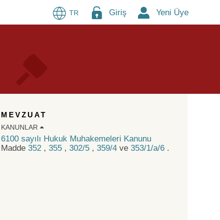
Giriş
Yeni Üye
TR
MEVZUAT
KANUNLAR
6100 sayılı Hukuk Muhakemeleri Kanunu
Madde
352
,
355
,
302/5
,
359/4
ve
353/1/a/6
.