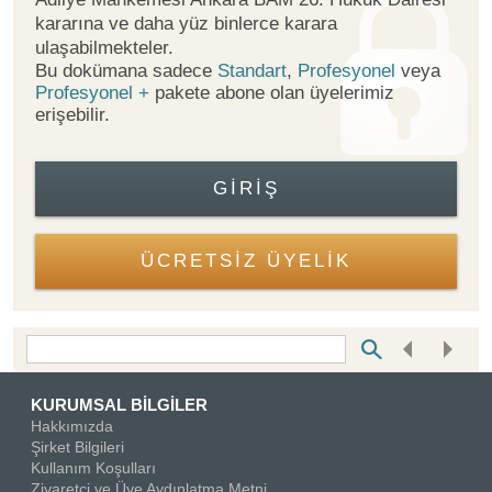
kararına ve daha yüz binlerce karara
ulaşabilmekteler.
Bu dokümana sadece
Standart
,
Profesyonel
veya
Profesyonel +
pakete abone olan üyelerimiz
erişebilir.
GIRIŞ
ÜCRETSİZ ÜYELİK
Bottom Search Toolbar Highlight Text
KURUMSAL BİLGİLER
Hakkımızda
Şirket Bilgileri
Kullanım Koşulları
Ziyaretçi ve Üye Aydınlatma Metni