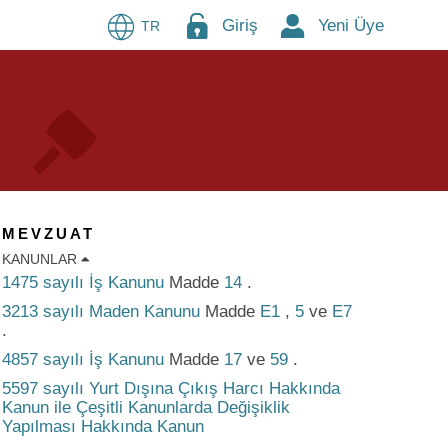
Giriş
Yeni Üye
TR
MEVZUAT
KANUNLAR
1475 sayılı İş Kanunu
Madde
14
.
3213 sayılı Maden Kanunu
Madde
E1
,
5
ve
E7
.
4857 sayılı İş Kanunu
Madde
17
ve
59
.
5597 sayılı Yurt Dışına Çıkış Harcı Hakkında
Kanun ile Çeşitli Kanunlarda Değişiklik
Yapılması Hakkında Kanun