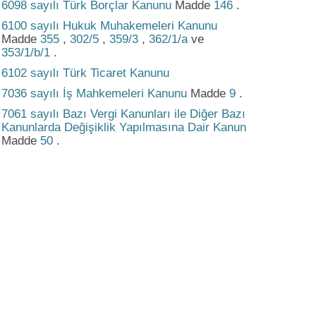
6098 sayılı Türk Borçlar Kanunu
Madde
146
.
6100 sayılı Hukuk Muhakemeleri Kanunu
Madde
355
,
302/5
,
359/3
,
362/1/a
ve
353/1/b/1
.
6102 sayılı Türk Ticaret Kanunu
7036 sayılı İş Mahkemeleri Kanunu
Madde
9
.
7061 sayılı Bazı Vergi Kanunları ile Diğer Bazı
Kanunlarda Değişiklik Yapılmasına Dair Kanun
Madde
50
.