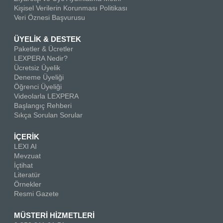
Kişisel Verilerin Korunması Politikası
Veri Öznesi Başvurusu
ÜYELİK & DESTEK
Paketler & Ücretler
LEXPERA Nedir?
Ücretsiz Üyelik
Deneme Üyeliği
Öğrenci Üyeliği
Videolarla LEXPERA
Başlangıç Rehberi
Sıkça Sorulan Sorular
İÇERİK
LEXI AI
Mevzuat
İçtihat
Literatür
Örnekler
Resmi Gazete
MÜSTERİ HİZMETLERİ