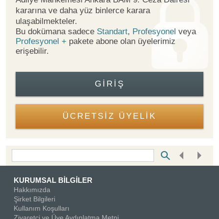
kararına ve daha yüz binlerce karara
ulaşabilmekteler.
Bu dokümana sadece
Standart
,
Profesyonel
veya
Profesyonel +
pakete abone olan üyelerimiz
erişebilir.
GIRIŞ
ÜCRETSİZ ÜYELİK
Bottom Search Toolbar Highlight Text
KURUMSAL BİLGİLER
Hakkımızda
Şirket Bilgileri
Kullanım Koşulları
Ziyaretçi ve Üye Aydınlatma Metni