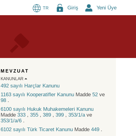
Giriş
Yeni Üye
TR
MEVZUAT
KANUNLAR
492 sayılı Harçlar Kanunu
1163 sayılı Kooperatifler Kanunu
Madde
52
ve
98
.
6100 sayılı Hukuk Muhakemeleri Kanunu
Madde
333
,
355
,
389
,
399
,
353/1/a
ve
353/1/a/6
.
6102 sayılı Türk Ticaret Kanunu
Madde
449
.