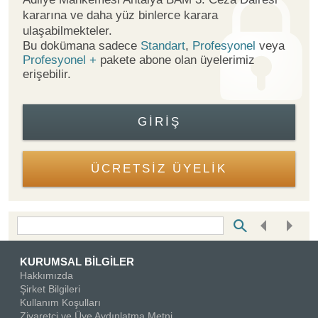
kararına ve daha yüz binlerce karara
ulaşabilmekteler.
Bu dokümana sadece
Standart
,
Profesyonel
veya
Profesyonel +
pakete abone olan üyelerimiz
erişebilir.
GIRIŞ
ÜCRETSİZ ÜYELİK
Bottom Search Toolbar Highlight Text
KURUMSAL BİLGİLER
Hakkımızda
Şirket Bilgileri
Kullanım Koşulları
Ziyaretçi ve Üye Aydınlatma Metni