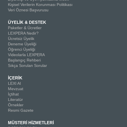
Kişisel Verilerin Korunması Politikası
Veri Öznesi Başvurusu
ÜYELİK & DESTEK
Paketler & Ücretler
LEXPERA Nedir?
Ücretsiz Üyelik
Deneme Üyeliği
Öğrenci Üyeliği
Videolarla LEXPERA
Başlangıç Rehberi
Sıkça Sorulan Sorular
İÇERİK
LEXI AI
Mevzuat
İçtihat
Literatür
Örnekler
Resmi Gazete
MÜSTERİ HİZMETLERİ