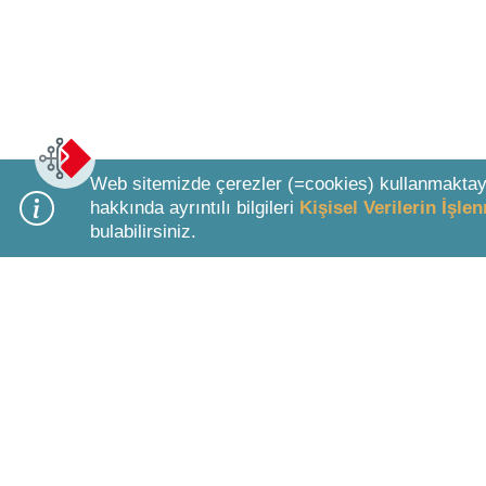
Web sitemizde çerezler (=cookies) kullanmaktay
hakkında ayrıntılı bilgileri
Kişisel Verilerin İşl
bulabilirsiniz.
Bottom Search Toolbar Highlight Text