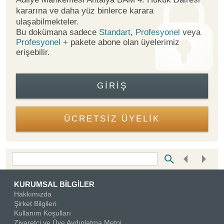
kararına ve daha yüz binlerce karara
ulaşabilmekteler.
Bu dokümana sadece
Standart
,
Profesyonel
veya
Profesyonel +
pakete abone olan üyelerimiz
erişebilir.
GIRIŞ
ÜCRETSİZ ÜYELİK
Bottom Search Toolbar Highlight Text
KURUMSAL BİLGİLER
Hakkımızda
Şirket Bilgileri
Kullanım Koşulları
Ziyaretçi ve Üye Aydınlatma Metni