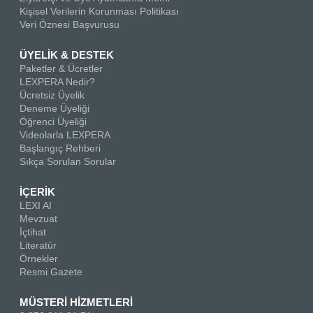
Kişisel Verilerin Korunması Politikası
Veri Öznesi Başvurusu
ÜYELİK & DESTEK
Paketler & Ücretler
LEXPERA Nedir?
Ücretsiz Üyelik
Deneme Üyeliği
Öğrenci Üyeliği
Videolarla LEXPERA
Başlangıç Rehberi
Sıkça Sorulan Sorular
İÇERİK
LEXI AI
Mevzuat
İçtihat
Literatür
Örnekler
Resmi Gazete
MÜSTERİ HİZMETLERİ