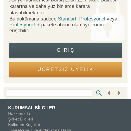
kararına ve daha yüz binlerce karara
ulaşabilmekteler.
Bu dokümana sadece
Standart
,
Profesyonel
veya
Profesyonel +
pakete abone olan üyelerimiz
erişebilir.
GIRIŞ
ÜCRETSİZ ÜYELİK
Bottom Search Toolbar Highlight Text
KURUMSAL BİLGİLER
Hakkımızda
Şirket Bilgileri
Kullanım Koşulları
Ziyaretçi ve Üye Aydınlatma Metni