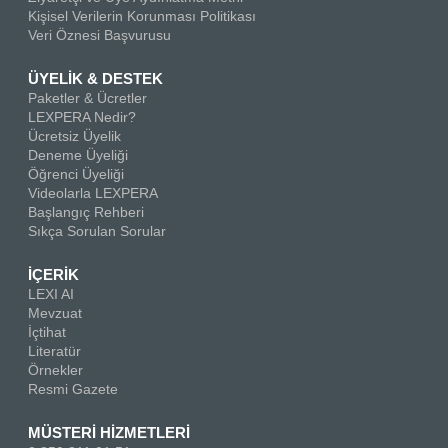
Kişisel Verilerin Korunması Politikası
Veri Öznesi Başvurusu
ÜYELİK & DESTEK
Paketler & Ücretler
LEXPERA Nedir?
Ücretsiz Üyelik
Deneme Üyeliği
Öğrenci Üyeliği
Videolarla LEXPERA
Başlangıç Rehberi
Sıkça Sorulan Sorular
İÇERİK
LEXI AI
Mevzuat
İçtihat
Literatür
Örnekler
Resmi Gazete
MÜSTERİ HİZMETLERİ