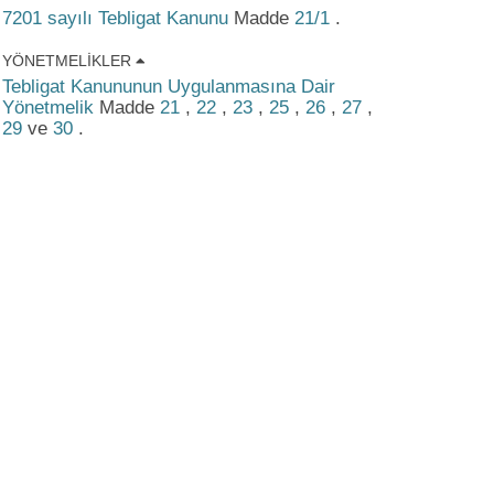
7201 sayılı Tebligat Kanunu
Madde
21/1
.
YÖNETMELIKLER
Tebligat Kanununun Uygulanmasına Dair
Yönetmelik
Madde
21
,
22
,
23
,
25
,
26
,
27
,
29
ve
30
.