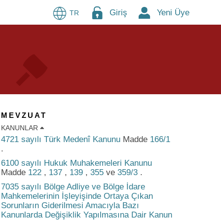
Giriş
Yeni Üye
TR
MEVZUAT
KANUNLAR
4721 sayılı Türk Medenî Kanunu
Madde
166/1
.
6100 sayılı Hukuk Muhakemeleri Kanunu
Madde
122
,
137
,
139
,
355
ve
359/3
.
7035 sayılı Bölge Adliye ve Bölge İdare
Mahkemelerinin İşleyişinde Ortaya Çıkan
Sorunların Giderilmesi Amacıyla Bazı
Kanunlarda Değişiklik Yapılmasına Dair Kanun