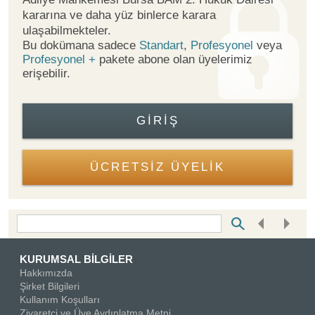
kararına ve daha yüz binlerce karara
ulaşabilmekteler.
Bu dokümana sadece
Standart
,
Profesyonel
veya
Profesyonel +
pakete abone olan üyelerimiz
erişebilir.
GIRIŞ
ÜCRETSİZ ÜYELİK
Bottom Search Toolbar Highlight Text
KURUMSAL BİLGİLER
Hakkımızda
Şirket Bilgileri
Kullanım Koşulları
Ziyaretçi ve Üye Aydınlatma Metni