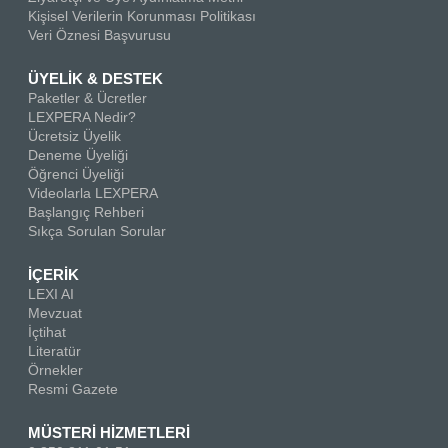
Kişisel Verilerin Korunması Politikası
Veri Öznesi Başvurusu
ÜYELİK & DESTEK
Paketler & Ücretler
LEXPERA Nedir?
Ücretsiz Üyelik
Deneme Üyeliği
Öğrenci Üyeliği
Videolarla LEXPERA
Başlangıç Rehberi
Sıkça Sorulan Sorular
İÇERİK
LEXI AI
Mevzuat
İçtihat
Literatür
Örnekler
Resmi Gazete
MÜSTERİ HİZMETLERİ