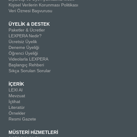
Kişisel Verilerin Korunması Politikası
Veri Öznesi Başvurusu
ÜYELİK & DESTEK
Paketler & Ücretler
LEXPERA Nedir?
Ücretsiz Üyelik
Deneme Üyeliği
Öğrenci Üyeliği
Videolarla LEXPERA
Başlangıç Rehberi
Sıkça Sorulan Sorular
İÇERİK
LEXI AI
Mevzuat
İçtihat
Literatür
Örnekler
Resmi Gazete
MÜSTERİ HİZMETLERİ