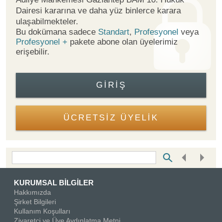
Dairesi kararına ve daha yüz binlerce karara
ulaşabilmekteler.
Bu dokümana sadece
Standart
,
Profesyonel
veya
Profesyonel +
pakete abone olan üyelerimiz
erişebilir.
GIRIŞ
ÜCRETSİZ ÜYELİK
Bottom Search Toolbar Highlight Text
KURUMSAL BİLGİLER
Hakkımızda
Şirket Bilgileri
Kullanım Koşulları
Ziyaretçi ve Üye Aydınlatma Metni